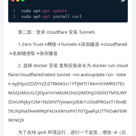
sudo apt
-
get
update
sudo apt
-
get
 install curl
第二部：登录 cloudflare 安装 Tunnels
1.Zero Trust→网络→Tunnels→添加隧道→cloudflared
→名称随便取→保存隧道
2. 选择 docker 安装 复制安装命令为 docker run cloud
flare/cloudflared:latest tunnel –no-autoupdate run –toke
n eyJhIjoiZDZhYzZiZTRkMGU1YTljMTI1MmYxYWRlOTEz
MGQzMzUiLCJ0IjoiYzYxMzM2NzQtMDhjOS00OTM5LWF
lZmUtNjkyY2M1NzI0NTYyIiwicyI6Ik1USXdPRGxsT1RndE
5tUXpNaTAwWWpFeUxXRmxPV1F0TjJaaFpUTTVOakF6W
lRrNCJ9
为了在纯 ipv6 环境运行，进行一下改造，增加 -d（后